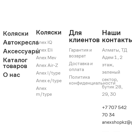
Коляски
Для
Наши
Коляски
клиентов
контакт
Автокресла
Anex IQ
Anex Eli
Гарантия и
Алматы, ТД
Аксессуары
возврат
Адем 1 , 2
Anex Mev
Каталог
Доставка и
этаж,
товаров
Anex Air-Z
оплата
зеленый
Anex l/type
О нас
Политика
сектор,
Anex e/type
конфиденциальности
бутик 28,
Anex
m/type
29, 30
+7 707 542
70 34
anexshopkz@