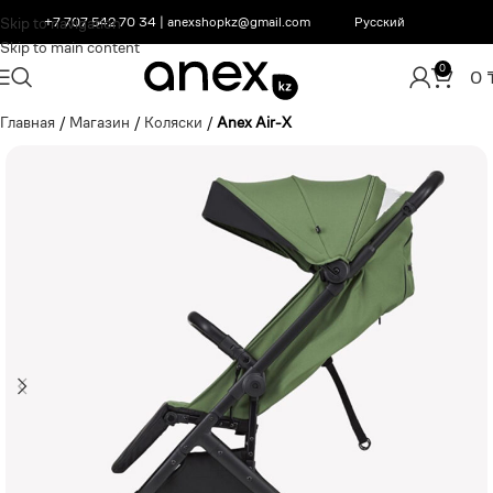
Skip to navigation
+7 707 542 70 34
|
anexshopkz@gmail.com
Русский
Skip to main content
0
0
Главная
/
Магазин
/
Коляски
/
Anex Air-X