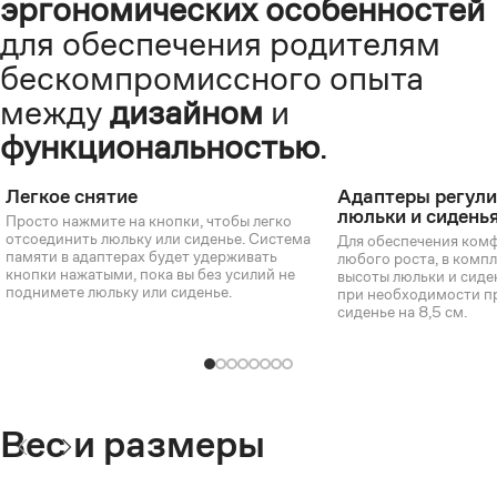
эргономических особенностей
для обеспечения родителям
бескомпромиссного опыта
между
дизайном
и
функциональностью
.
Легкое снятие
Адаптеры регули
люльки и сидень
Просто нажмите на кнопки, чтобы легко
отсоединить люльку или сиденье. Система
Для обеспечения комф
памяти в адаптерах будет удерживать
любого роста, в комп
кнопки нажатыми, пока вы без усилий не
высоты люльки и сиде
поднимете люльку или сиденье.
при необходимости п
сиденье на 8,5 см.
Вес и размеры