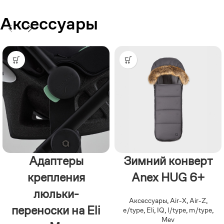
Аксессуары
Адаптеры
Зимний конверт
крепления
Anex HUG 6+
люльки-
Аксессуары
,
Air-X
,
Air-Z
,
переноски на Eli
e/type
,
Eli
,
IQ
,
l/type
,
m/type
,
Mev