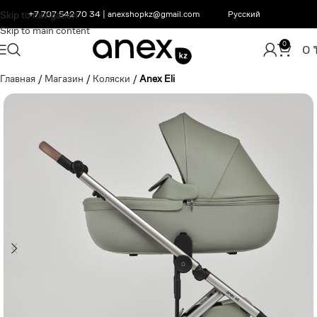
Skip to navigation
+7 707 542 70 34
|
anexshopkz@gmail.com
Русский
Skip to main content
0
0
Главная
/
Магазин
/
Коляски
/
Anex Eli