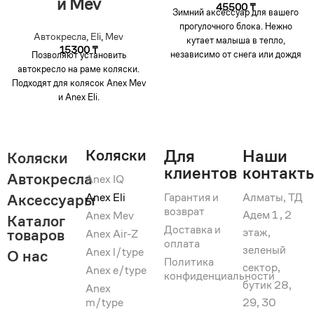
и Mev
45500
₸
Зимний аксессуар для вашего
прогулочного блока. Нежно
Автокресла
,
Eli
,
Mev
кутает малыша в тепло,
15300
₸
независимо от снега или дождя
Позволяют установить
на улице. Подходит для
автокресло на раме коляски.
большинства колясок благодаря
Подходят для колясок Anex Mev
размеру и универсальным
и Anex Eli.
отверстиям для ремней
безопасности.
Коляски
Для
Наши
Коляски
клиентов
контакт
Автокресла
Anex IQ
Anex Eli
Гарантия и
Алматы, ТД
Аксессуары
возврат
Адем 1 , 2
Anex Mev
Каталог
Доставка и
этаж,
товаров
Anex Air-Z
оплата
зеленый
Anex l/type
О нас
Политика
сектор,
Anex e/type
конфиденциальности
бутик 28,
Anex
m/type
29, 30