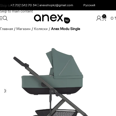
Skip to navigation
+7 707 542 70 34
|
anexshopkz@gmail.com
Русский
Skip to main content
0
0
Главная
/
Магазин
/
Коляски
/
Anex Modu Single