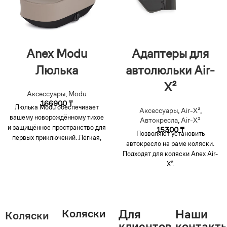
Anex Modu
Адаптеры для
Люлька
автолюльки Air-
X²
Аксессуары
,
Modu
166900
₸
Люлька Modu обеспечивает
Аксессуары
,
Air-X²
,
вашему новорождённому тихое
Автокресла
,
Air-X²
и защищённое пространство для
15300
₸
Позволяют установить
первых приключений. Лёгкая,
автокресло на раме коляски.
уютная и продуманная до
Подходят для коляски Anex Air-
мелочей, она приносит
X².
Коляски
Для
Наши
Коляски
клиентов
контакт