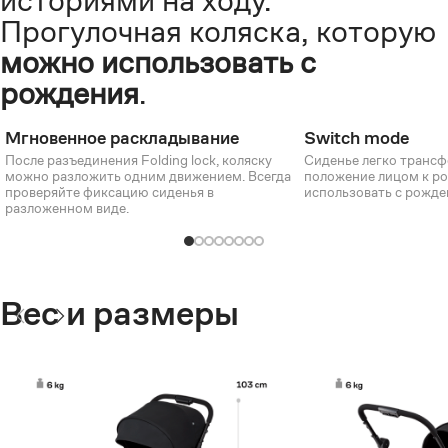
историями на ходу.
Прогулочная коляска, которую
можно использовать с
рождения
.
Мгновенное раскладывание
Switch mode
После разъединения Folding lock, коляску
Сиденье легко трансф
можно разложить одним движением. Всегда
положение лицом к р
проверяйте фиксацию сиденья в
использовать с рожден
разложенном виде.
Вес и размеры