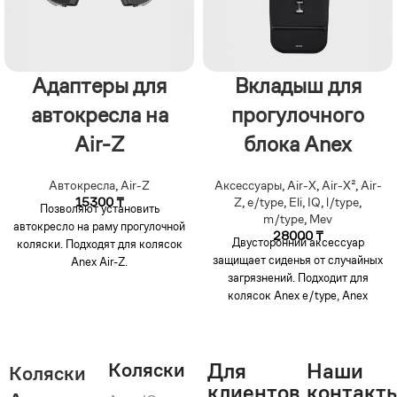
Адаптеры для
Вкладыш для
автокресла на
прогулочного
Air-Z
блока Anex
Автокресла
,
Air-Z
Аксессуары
,
Air-X
,
Air-X²
,
Air-
15300
₸
Z
,
e/type
,
Eli
,
IQ
,
l/type
,
Позволяют установить
m/type
,
Mev
автокресло на раму прогулочной
28000
₸
Двусторонний аксессуар
коляски. Подходят для колясок
защищает сиденья от случайных
Anex Air-Z.
загрязнений. Подходит для
колясок Anex e/type, Anex
m/type, Anex l/type, Anex
m/type PRO, Anex Air-Z, Anex
Air-X.
Коляски
Для
Наши
Коляски
клиентов
контакт