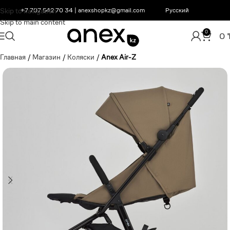
Skip to navigation
+7 707 542 70 34
|
anexshopkz@gmail.com
Русский
Skip to main content
0
0
Главная
/
Магазин
/
Коляски
/
Anex Air-Z