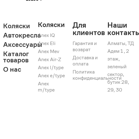
Коляски
Для
Наши
Коляски
клиентов
контакт
Автокресла
Anex IQ
Anex Eli
Гарантия и
Алматы, ТД
Аксессуары
возврат
Адем 1 , 2
Anex Mev
Каталог
Доставка и
этаж,
товаров
Anex Air-Z
оплата
зеленый
Anex l/type
О нас
Политика
сектор,
Anex e/type
конфиденциальности
бутик 28,
Anex
m/type
29, 30
+7 707 542
70 34
anexshopkz@
© 2026 Anex Shop
Мы в соцсетях: