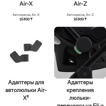
Air-X
Air-Z
Автокресла
,
Air-X
Автокресла
,
Air-Z
15300
₸
15300
₸
Адаптеры для
Адаптеры
автолюльки Air-
крепления
X²
люльки-
переноски на Eli и