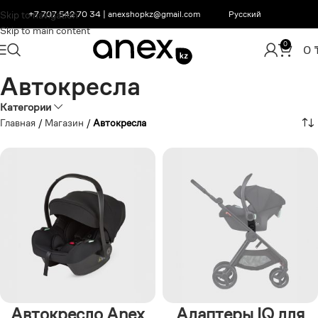
Skip to navigation
+7 707 542 70 34
|
anexshopkz@gmail.com
Русский
Skip to main content
0
0
Автокресла
Категории
Главная
/
Магазин
/
Автокресла
Автокресло Anex
Адаптеры IQ для