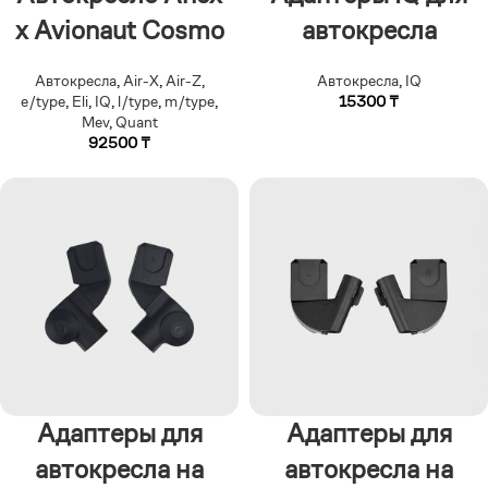
x Avionaut Cosmo
автокресла
Автокресла
,
Air-X
,
Air-Z
,
Автокресла
,
IQ
e/type
,
Eli
,
IQ
,
l/type
,
m/type
,
15300
₸
Mev
,
Quant
92500
₸
Адаптеры для
Адаптеры для
автокресла на
автокресла на