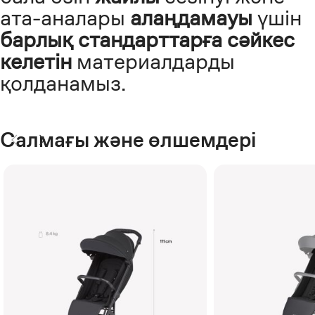
ата-аналары
алаңдамауы
үшін
барлық стандарттарға сәйкес
келетін
материалдарды
қолданамыз.
Салмағы және өлшемдері