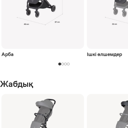
Арба
Ішкі өлшемдер
Жабдық