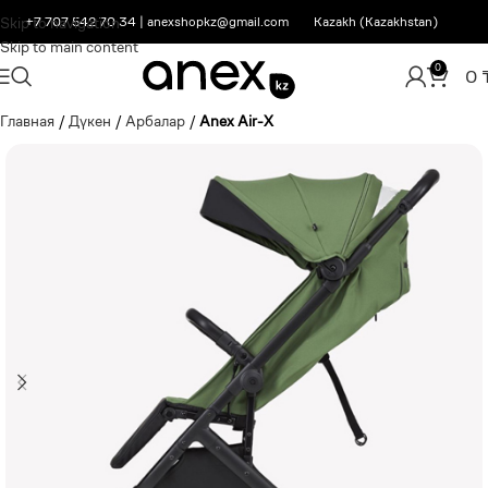
Skip to navigation
+7 707 542 70 34
|
anexshopkz@gmail.com
Kazakh (Kazakhstan)
Skip to main content
0
0
Главная
/
Дүкен
/
Арбалар
/
Anex Air-X