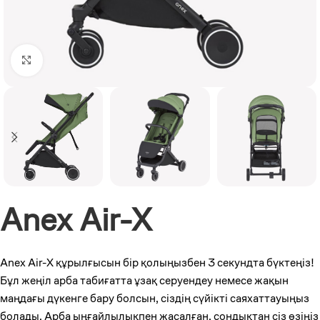
Click to enlarge
Anex Air-X
Anex Air-X құрылғысын бір қолыңызбен 3 секундта бүктеңіз!
Бұл жеңіл арба табиғатта ұзақ серуендеу немесе жақын
маңдағы дүкенге бару болсын, сіздің сүйікті саяхаттауыңыз
болады. Арба ыңғайлылықпен жасалған, сондықтан сіз өзіңіз