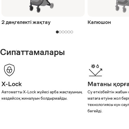
2 дөңгелекті жақтау
Капюшон
Сипаттамалары
X-Lock
Матаны қорғ
Автоматты X-Lock жүйесі арба жақтауының
Су өткізбейтін жабын
кездейсоқ жиналуын болдырмайды.
матаға өтуіне жол бер
технологиясы күн сәу
бөгейді.