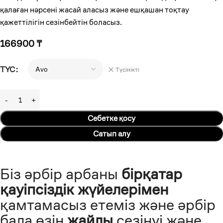
қалаған нәрсені жасай аласыз және ешқашан тоқтау
қажеттілігін сезінбейтін боласыз.
166900
₸
TҮС
Түсінікті
Себетке қосу
Сатып алу
Біз әрбір арбаны
бірқатар
қауіпсіздік жүйелерімен
қамтамасыз етеміз және әрбір
бала өзін
жайлы
сезінуі және