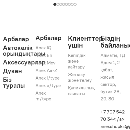
Арбалар
Клиенттер
Біздің
Арбалар
үшін
байланы
Автокөлік
Anex IQ
орындықтары
Anex Eli
Кепілдік
Алматы, ТД
және
Аксессуарлар
Адем 1, 2
Anex Mev
қайтару
қабат,
Дүкен
Anex Air-Z
Жеткізу
жасыл
Anex l/type
Біз
және төлеу
сектор,
туралы
Anex e/type
Құпиялылық
бутик 28,
Anex
саясаты
m/type
29, 30
+7 707 542
70 34< /a>
anexshopkz@