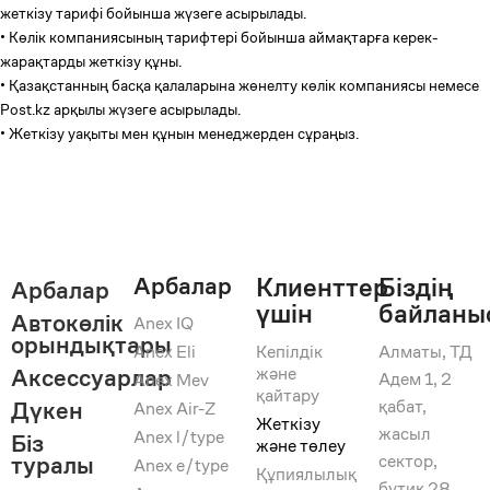
жеткізу тарифі бойынша жүзеге асырылады.
• Көлік компаниясының тарифтері бойынша аймақтарға керек-
жарақтарды жеткізу құны.
• Қазақстанның басқа қалаларына жөнелту көлік компаниясы немесе
Post.kz арқылы жүзеге асырылады.
• Жеткізу уақыты мен құнын менеджерден сұраңыз.
Арбалар
Клиенттер
Біздің
Арбалар
үшін
байланы
Автокөлік
Anex IQ
орындықтары
Anex Eli
Кепілдік
Алматы, ТД
және
Аксессуарлар
Адем 1, 2
Anex Mev
қайтару
қабат,
Дүкен
Anex Air-Z
Жеткізу
жасыл
Anex l/type
Біз
және төлеу
сектор,
туралы
Anex e/type
Құпиялылық
бутик 28,