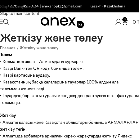
Skip to navigation
+7 707 542 70 34
|
anexshopkz@gmail.com
Kazakh (Kazakhstan)
Skip to main content
0
0
Жеткізу және төлеу
Главная
/
Жеткізу және төлеу
Төлем
• Қолма-қол ақша – Алматыдағы курьерге.
• Kaspi Bank-тен QR коды бойынша төлем.
• Kaspi картасына аудару.
• Қазақстанның басқа қалаларына тауарлар 100% алдын ала
төлеммен жөнелтіледі.
• Тауардың бар-жоғы туралы менеджерден растаусыз шот-фактураны
төлемеңіз.
Жеткізу
• Алматы қаласы және Қазақстан облыстары бойынша АРМАЛАРЛАР
жеткізу тегін.
• Алматыда арбаларға арналған керек-жарақтарды жеткізу Яндекс