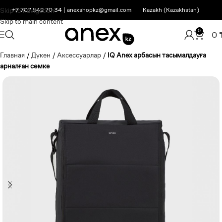
Skip to navigation
+7 707 542 70 34
|
anexshopkz@gmail.com
Kazakh (Kazakhstan)
Skip to main content
0
0
Главная
/
Дүкен
/
Аксессуарлар
/
IQ Anex арбасын тасымалдауға
арналған сөмке