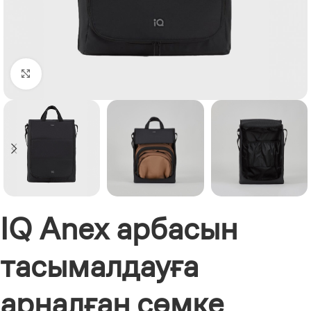
Click to enlarge
IQ Anex арбасын
тасымалдауға
арналған сөмке