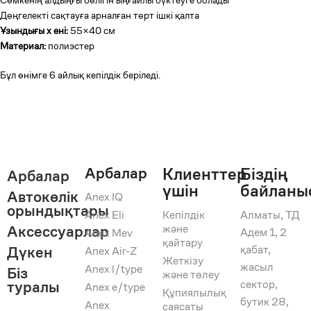
Сөмкенің алдыңғы бөлігін ыңғайлы бүктеуге болады
Дөңгелекті сақтауға арналған төрт ішкі қалта
Ұзындығы x ені:
55×40 см
Материал:
полиэстер
Бұл өнімге 6 айлық кепілдік беріледі.
Арбалар
Клиенттер
Біздің
Арбалар
үшін
байланы
Автокөлік
Anex IQ
орындықтары
Anex Eli
Кепілдік
Алматы, ТД
және
Аксессуарлар
Адем 1, 2
Anex Mev
қайтару
қабат,
Дүкен
Anex Air-Z
Жеткізу
жасыл
Anex l/type
Біз
және төлеу
сектор,
туралы
Anex e/type
Құпиялылық
бутик 28,
Anex
саясаты