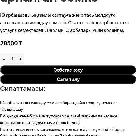
IQ арбаңызды ыңғайлы сақтауға және тасымалдауға
арналған тасымалдау сөмкесі. Саяхат кезінде арбаны таза
ұстауға көмектеседі. Барлық IQ арбалары үшін қолайлы.
28500
₸
Себетке қосу
Сатып алу
Сипаттамасы:
IQ арбасын тасымалдау сөмкесі бар ыңғайлы сақтау немесе
тасымалдау
Екі қысқа және бір ұзын тұтқалар сөмкені иығыңызда немесе
қолыңызда алып жүруге мүмкіндік береді
Екі жақты құлып сөмкеге жылдам қол жеткізуге мүмкіндік береді.