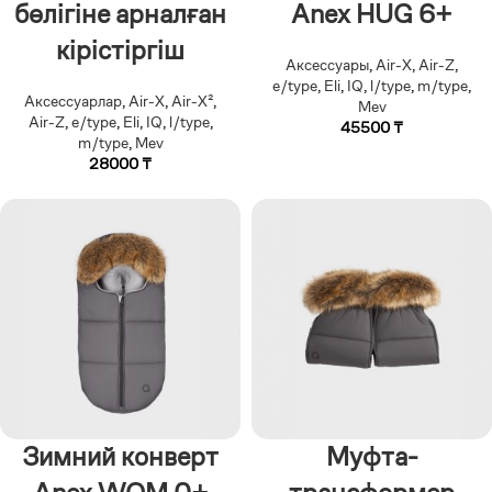
бөлігіне арналған
Anex HUG 6+
кірістіргіш
Аксессуары
,
Air-X
,
Air-Z
,
e/type
,
Eli
,
IQ
,
l/type
,
m/type
,
Аксессуарлар
,
Air-X
,
Air-X²
,
Mev
Air-Z
,
e/type
,
Eli
,
IQ
,
l/type
,
45500
₸
m/type
,
Mev
28000
₸
Зимний конверт
Муфта-