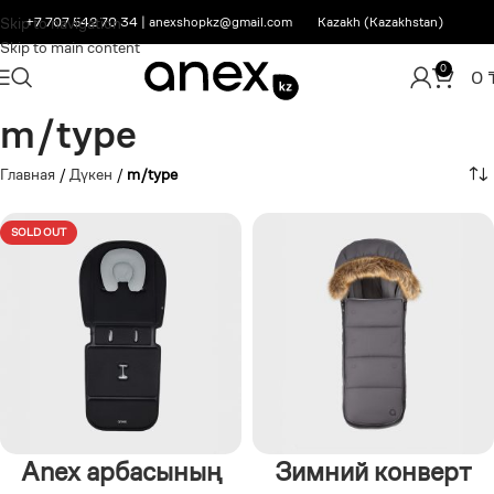
Skip to navigation
+7 707 542 70 34
|
anexshopkz@gmail.com
Kazakh (Kazakhstan)
Skip to main content
0
0
m/type
Главная
/
Дүкен
/
m/type
SOLD OUT
Anex арбасының
Зимний конверт