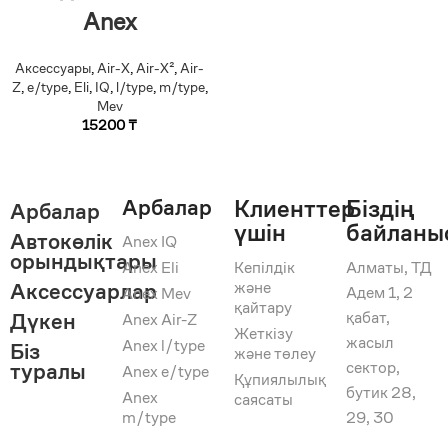
Anex
Аксессуары
,
Air-X
,
Air-X²
,
Air-
Z
,
e/type
,
Eli
,
IQ
,
l/type
,
m/type
,
Mev
15200
₸
Арбалар
Клиенттер
Біздің
Арбалар
үшін
байланы
Автокөлік
Anex IQ
орындықтары
Anex Eli
Кепілдік
Алматы, ТД
және
Аксессуарлар
Адем 1, 2
Anex Mev
қайтару
қабат,
Дүкен
Anex Air-Z
Жеткізу
жасыл
Anex l/type
Біз
және төлеу
сектор,
туралы
Anex e/type
Құпиялылық
бутик 28,
Anex
саясаты
m/type
29, 30