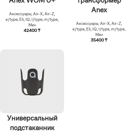
Anex WOM 0+
трансформер
Anex
Аксессуары
,
Air-X
,
Air-Z
,
e/type
,
Eli
,
IQ
,
l/type
,
m/type
,
Аксессуары
,
Air-X
,
Air-Z
,
Mev
e/type
,
Eli
,
IQ
,
l/type
,
m/type
,
42400
₸
Mev
35400
₸
Универсальный
подстаканник