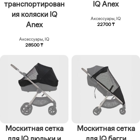
транспортирован
IQ Anex
ия коляски IQ
Аксессуары
,
IQ
Anex
22700
₸
Аксессуары
,
IQ
28500
₸
Москитная сетка
Москитная сетка
для IQ люльки и
для IQ багги