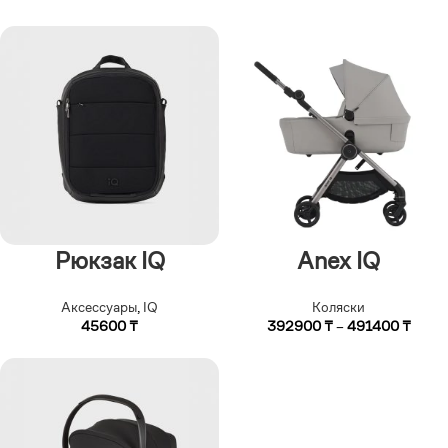
Рюкзак IQ
Anex IQ
Аксессуары
,
IQ
Коляски
45600
₸
392900
₸
–
491400
₸