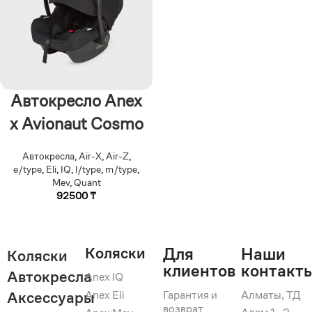
Автокресло Anex
x Avionaut Cosmo
Автокресла
,
Air-X
,
Air-Z
,
e/type
,
Eli
,
IQ
,
l/type
,
m/type
,
Mev
,
Quant
92500
₸
Коляски
Для
Наши
Коляски
клиентов
контакт
Автокресла
Anex IQ
Anex Eli
Гарантия и
Алматы, ТД
Аксессуары
возврат