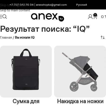
Skip to navigation
+7 707 542 70 34
|
anexshopkz@gmail.com
Русский
Skip to main content
0
0
Результат поиска: “IQ”
Главная
/
Вы искали IQ
Сумка для
Накидка на ножки