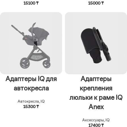
15100
₸
15000
₸
Адаптеры IQ для
Адаптеры
автокресла
крепления
люльки к раме IQ
Автокресла
,
IQ
Anex
15300
₸
Аксессуары
,
IQ
17400
₸