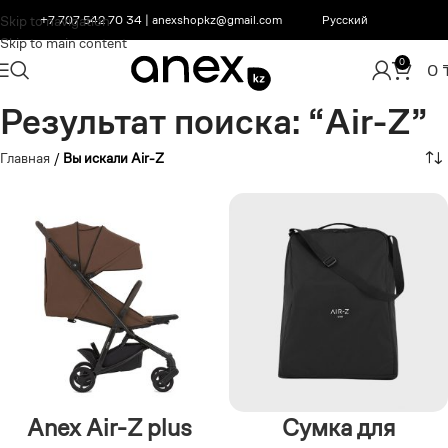
Skip to navigation
+7 707 542 70 34
|
anexshopkz@gmail.com
Русский
Skip to main content
0
0
Результат поиска: “Air-Z”
Главная
/
Вы искали Air-Z
Anex Air-Z plus
Сумка для