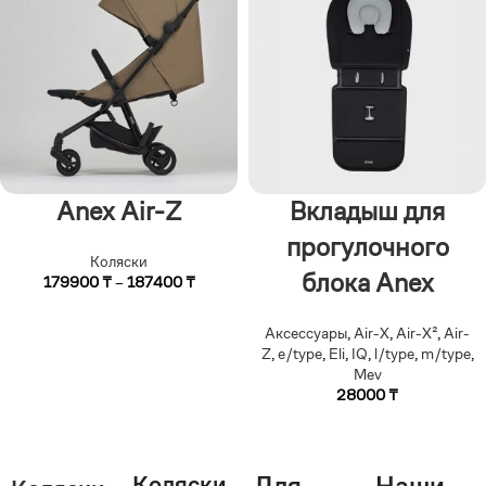
Anex Air-Z
Вкладыш для
прогулочного
Коляски
блока Anex
179900
₸
–
187400
₸
Аксессуары
,
Air-X
,
Air-X²
,
Air-
Z
,
e/type
,
Eli
,
IQ
,
l/type
,
m/type
,
Mev
28000
₸
Коляски